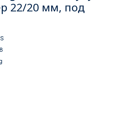
р 22/20 мм, под
7S
8
g