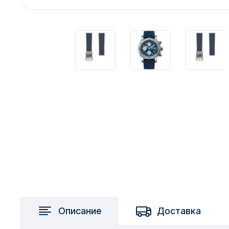
2717 км
2-я Смирновка
3-й Участок
4-й Участок
52127 городок
Описание
Доставка