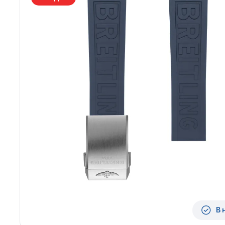
Архангельск
Иркутск
Владивосток
Казань
Волгоград
Кемерово
Воронеж
Краснодар
Красноярск
1 Мая
В 
1 Поселок