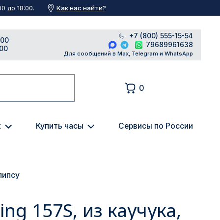
Как нас найти?
0 до 18:00.
+7 (800) 555-15-54
:00
79689961638
:00
Для сообщений в Max, Telegram и WhatsApp
0
к
Купить часы
Сервисы по России
липсу
ing 157S, из каучука,