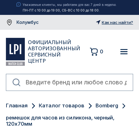
Уважаемые клиенты, мы работаем для вас 7 дней в неделю.
ПН-ПТ с 10:00 до 19:00, СБ-ВС с 10:00 до 18:00.
Колумбус
Как нас найти?
ОФИЦИАЛЬНЫЙ
АВТОРИЗОВАННЫЙ
0
СЕРВИСНЫЙ
ЦЕНТР
Москва
Главная
Каталог товаров
Bomberg
Екатеринбург
ремешок для часов из силикона, черный,
Санкт-Петербург
120x70мм
Новосибирск