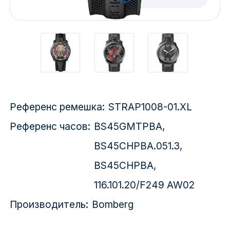
Красноярск
1 Мая
1 Поселок
2717 км
Референс ремешка:
STRAP1008-01.XL
2-я Смирновка
Референс часов:
BS45GMTPBA,
3-й Участок
BS45CHPBA.051.3,
4-й Участок
BS45CHPBA,
52127 городок
116.101.20/F249 AW02
Производитель:
Bomberg