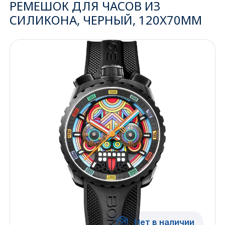
РЕМЕШОК ДЛЯ ЧАСОВ ИЗ
СИЛИКОНА, ЧЕРНЫЙ, 120X70ММ
Ижевск
Архангельск
Иркутск
Владивосток
Казань
Волгоград
Кемерово
Воронеж
Краснодар
Нет в наличии