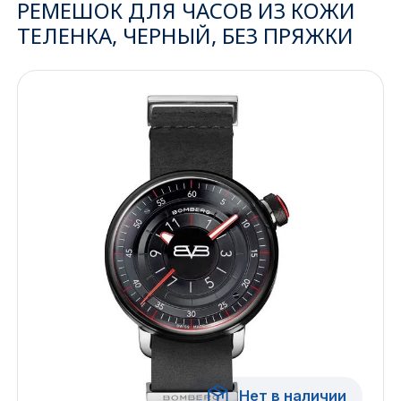
РЕМЕШОК ДЛЯ ЧАСОВ ИЗ КОЖИ
ТЕЛЕНКА, ЧЕРНЫЙ, БЕЗ ПРЯЖКИ
Ижевск
Архангельск
Иркутск
Владивосток
Казань
Волгоград
Кемерово
Воронеж
Краснодар
Нет в наличии