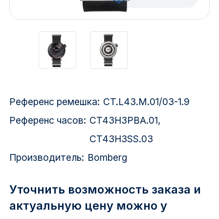
Красноярск
1 Мая
1 Поселок
2717 км
Референс ремешка:
CT.L43.M.01/03-1.9
2-я Смирновка
Референс часов:
CT43H3PBA.01,
3-й Участок
CT43H3SS.03
4-й Участок
Производитель:
Bomberg
52127 городок
Уточнить возможность заказа и
актуальную цену можно у