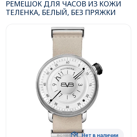
РЕМЕШОК ДЛЯ ЧАСОВ ИЗ КОЖИ
ТЕЛЕНКА, БЕЛЫЙ, БЕЗ ПРЯЖКИ
Ижевск
Архангельск
Иркутск
Владивосток
Казань
Волгоград
Кемерово
Воронеж
Краснодар
Нет в наличии