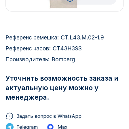
Красноярск
1 Мая
1 Поселок
Референс ремешка:
CT.L43.M.02-1.9
2717 км
Референс часов:
CT43H3SS
Производитель:
Bomberg
2-я Смирновка
3-й Участок
Уточнить возможность заказа и
актуальную цену можно у
4-й Участок
менеджера.
52127 городок
Задать вопрос в WhatsApp
Telegram
Max