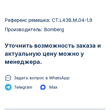
Красноярск
1 Мая
Референс ремешка:
CT.L43B.M.04-1.9
1 Поселок
Производитель:
Bomberg
2717 км
Уточнить возможность заказа и
2-я Смирновка
актуальную цену можно у
менеджера.
3-й Участок
4-й Участок
Задать вопрос в WhatsApp
52127 городок
Telegram
Max