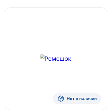
Ижевск
Архангельск
Иркутск
Владивосток
Казань
Волгоград
Кемерово
Воронеж
Нет в наличии
Краснодар