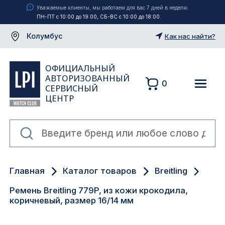
Уважаемые клиенты, мы работаем для вас 7 дней в неделю.
ПН-ПТ с 10:00 до 19:00, СБ-ВС с 10:00 до 18:00.
Колумбус
Как нас найти?
ОФИЦИАЛЬНЫЙ
АВТОРИЗОВАННЫЙ
0
СЕРВИСНЫЙ
ЦЕНТР
Москва
Главная
Каталог товаров
Breitling
Екатеринбург
Ремень Breitling 779P, из кожи крокодила,
Санкт-Петербург
коричневый, размер 16/14 мм
Новосибирск