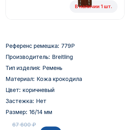
Красноярск
В наличии 1 шт.
1 Мая
1 Поселок
Референс ремешка:
779P
2717 км
Производитель:
Breitling
2-я Смирновка
Тип изделия:
Ремень
3-й Участок
Материал:
Кожа крокодила
4-й Участок
Цвет:
коричневый
Застежка:
Нет
52127 городок
Размер:
16/14 мм
67 600 ₽