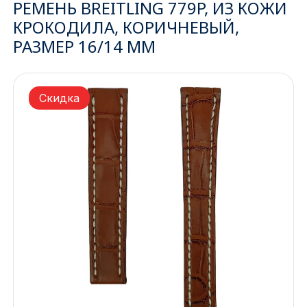
РЕМЕНЬ BREITLING 779P, ИЗ КОЖИ
КРОКОДИЛА, КОРИЧНЕВЫЙ,
Ижевск
РАЗМЕР 16/14 ММ
Архангельск
Иркутск
Скидка
Владивосток
Казань
Волгоград
Кемерово
Воронеж
Краснодар