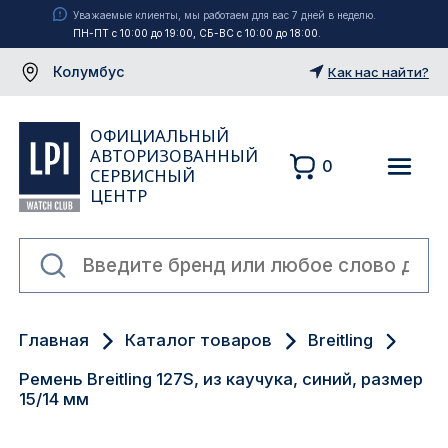
Уважаемые клиенты, мы работаем для вас 7 дней в неделю.
ПН-ПТ с 10:00 до 19:00, СБ-ВС с 10:00 до 18:00.
Колумбус
Как нас найти?
ОФИЦИАЛЬНЫЙ
АВТОРИЗОВАННЫЙ
0
СЕРВИСНЫЙ
ЦЕНТР
Москва
Главная
Каталог товаров
Breitling
Екатеринбург
Ремень Breitling 127S, из каучука, синий, размер
Санкт-Петербург
15/14 мм
Новосибирск