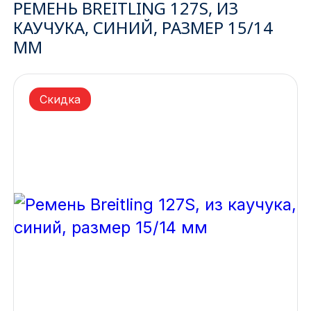
РЕМЕНЬ BREITLING 127S, ИЗ
КАУЧУКА, СИНИЙ, РАЗМЕР 15/14
Ижевск
ММ
Архангельск
Иркутск
Скидка
Владивосток
Казань
Волгоград
Кемерово
Воронеж
Краснодар