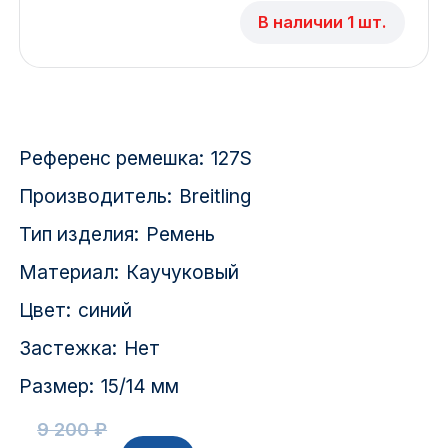
Красноярск
В наличии 1 шт.
1 Мая
1 Поселок
Референс ремешка:
127S
2717 км
Производитель:
Breitling
2-я Смирновка
Тип изделия:
Ремень
3-й Участок
Материал:
Каучуковый
4-й Участок
Цвет:
синий
Застежка:
Нет
52127 городок
Размер:
15/14 мм
9 200 ₽