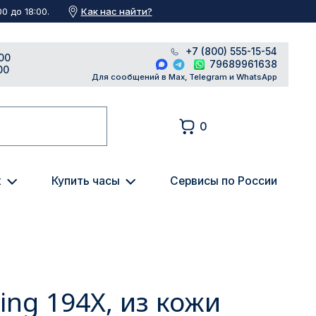
Как нас найти?
0 до 18:00.
+7 (800) 555-15-54
00
79689961638
00
Для сообщений в Max, Telegram и WhatsApp
0
к
Купить часы
Сервисы по России
ling 194X, из кожи