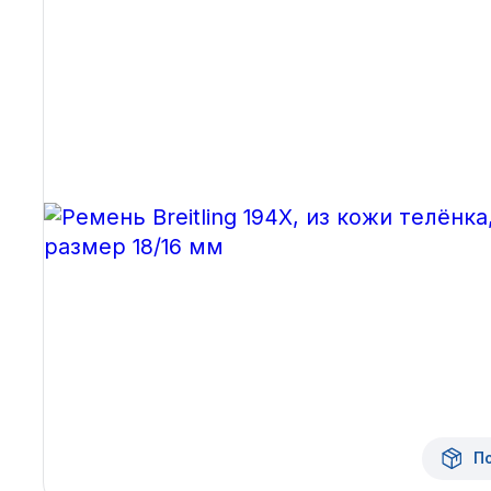
Архангельск
Иркутск
Владивосток
Казань
Волгоград
Кемерово
Воронеж
Краснодар
Красноярск
1 Мая
П
1 Поселок