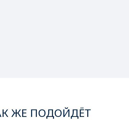
АК ЖЕ ПОДОЙДЁТ
‹
›