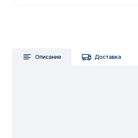
2717 км
2-я Смирновка
3-й Участок
4-й Участок
52127 городок
Описание
Доставка