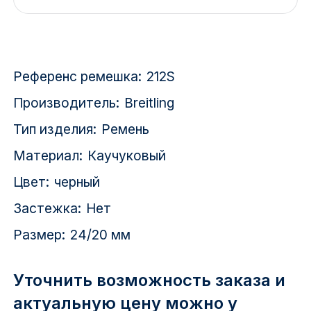
Красноярск
1 Мая
Референс ремешка:
212S
1 Поселок
Производитель:
Breitling
2717 км
Тип изделия:
Ремень
2-я Смирновка
Материал:
Каучуковый
3-й Участок
Цвет:
черный
Застежка:
Нет
4-й Участок
Размер:
24/20 мм
52127 городок
Уточнить возможность заказа и
актуальную цену можно у