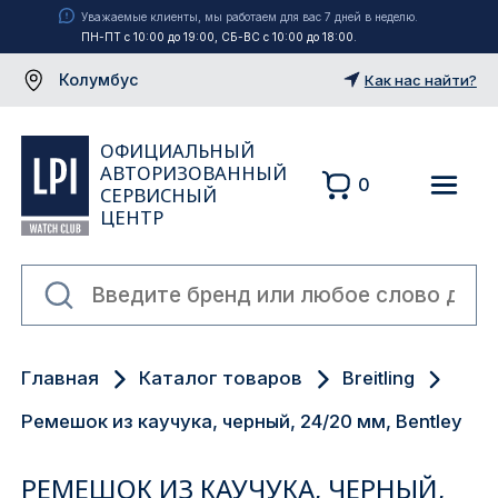
Уважаемые клиенты, мы работаем для вас 7 дней в неделю.
ПН-ПТ с 10:00 до 19:00, СБ-ВС с 10:00 до 18:00.
Колумбус
Как нас найти?
ОФИЦИАЛЬНЫЙ
АВТОРИЗОВАННЫЙ
0
СЕРВИСНЫЙ
ЦЕНТР
Москва
Главная
Каталог товаров
Breitling
Екатеринбург
Ремешок из каучука, черный, 24/20 мм, Bentley
Санкт-Петербург
РЕМЕШОК ИЗ КАУЧУКА, ЧЕРНЫЙ,
Новосибирск