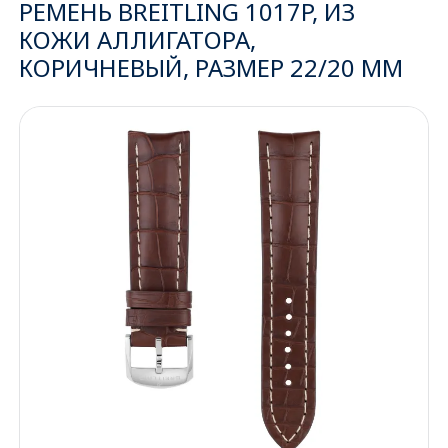
РЕМЕНЬ BREITLING 1017P, ИЗ
КОЖИ АЛЛИГАТОРА,
Ижевск
КОРИЧНЕВЫЙ, РАЗМЕР 22/20 ММ
Архангельск
Иркутск
Владивосток
Казань
Волгоград
Кемерово
Воронеж
Краснодар