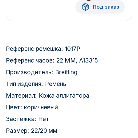
Красноярск
Под заказ
1 Мая
1 Поселок
Референс ремешка:
1017P
2717 км
Референс часов:
22 ММ, A13315
2-я Смирновка
Производитель:
Breitling
3-й Участок
Тип изделия:
Ремень
4-й Участок
Материал:
Кожа аллигатора
Цвет:
коричневый
52127 городок
Застежка:
Нет
Размер:
22/20 мм