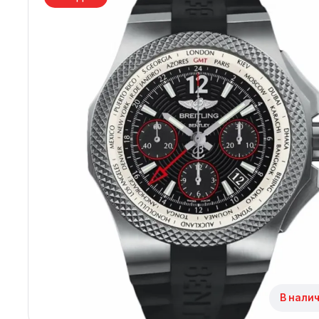
Архангельск
Иркутск
Владивосток
Казань
Волгоград
Кемерово
Воронеж
Краснодар
Красноярск
1 Мая
В налич
1 Поселок