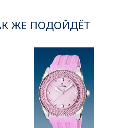
АК ЖЕ ПОДОЙДЁТ
‹
›