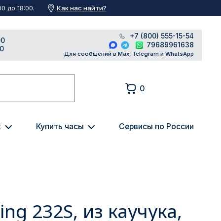
Как нас найти?
0 до 18:00.
+7 (800) 555-15-54
00
79689961638
00
Для сообщений в Max, Telegram и WhatsApp
0
к
Купить часы
Сервисы по России
ing 232S, из каучука,