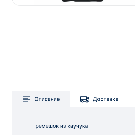
2717 км
2-я Смирновка
3-й Участок
4-й Участок
52127 городок
Описание
Доставка
ремешок из каучука