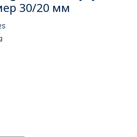
мер 30/20 мм
2S
g