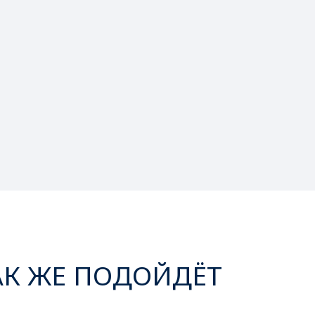
АК ЖЕ ПОДОЙДЁТ
‹
›