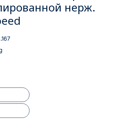
олированной нерж.
peed
.167
g