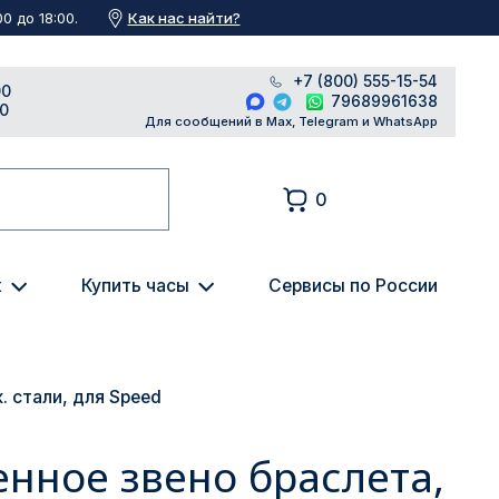
Как нас найти?
0 до 18:00.
+7 (800) 555-15-54
00
79689961638
00
Для сообщений в Max, Telegram и WhatsApp
0
к
Купить часы
Сервисы по России
. стали, для Speed
енное звено браслета,