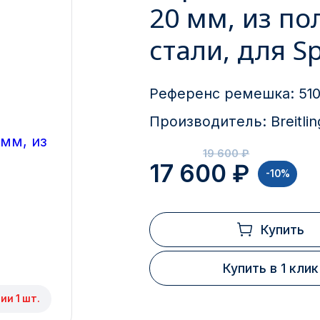
20 мм, из п
стали, для S
Референс ремешка:
510
Производитель:
Breitlin
19 600 ₽
17 600 ₽
-10%
Купить
Купить в 1 клик
ии 1 шт.