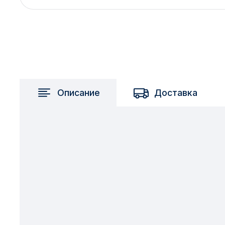
2717 км
2-я Смирновка
3-й Участок
4-й Участок
52127 городок
Описание
Доставка