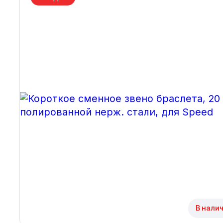
Архангельск
Иркутск
Владивосток
Казань
Волгоград
Кемерово
Воронеж
Краснодар
Красноярск
1 Мая
В налич
1 Поселок