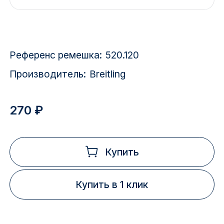
Красноярск
1 Мая
Референс ремешка:
520.120
1 Поселок
Производитель:
Breitling
2717 км
2-я Смирновка
270 ₽
3-й Участок
4-й Участок
Купить
52127 городок
Купить в 1 клик