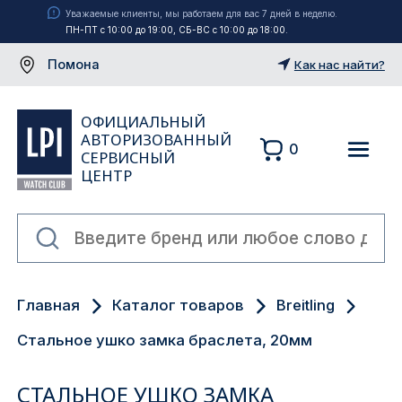
Уважаемые клиенты, мы работаем для вас 7 дней в неделю.
ПН-ПТ с 10:00 до 19:00, СБ-ВС с 10:00 до 18:00.
Помона
Как нас найти?
ОФИЦИАЛЬНЫЙ
АВТОРИЗОВАННЫЙ
0
СЕРВИСНЫЙ
ЦЕНТР
Москва
Главная
Каталог товаров
Breitling
Екатеринбург
Стальное ушко замка браслета, 20мм
Санкт-Петербург
СТАЛЬНОЕ УШКО ЗАМКА
Новосибирск