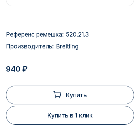
Красноярск
1 Мая
Референс ремешка:
520.21.3
1 Поселок
Производитель:
Breitling
2717 км
2-я Смирновка
940 ₽
3-й Участок
4-й Участок
Купить
52127 городок
Купить в 1 клик