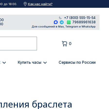
Как нас найти?
0 до 18:00.
+7 (800) 555-15-54
00
79689961638
00
Для сообщений в Max, Telegram и WhatsApp
0
к
Купить часы
Сервисы по России
ления браслета