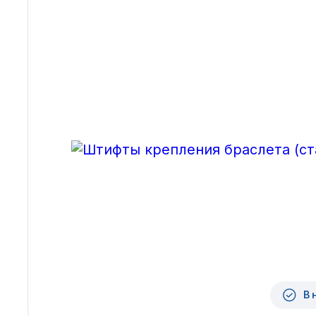
Архангельск
Иркутск
Владивосток
Казань
Волгоград
Кемерово
Воронеж
Краснодар
Красноярск
1 Мая
В 
1 Поселок