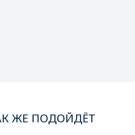
АК ЖЕ ПОДОЙДЁТ
‹
›