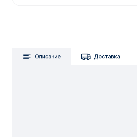
2717 км
2-я Смирновка
3-й Участок
4-й Участок
52127 городок
Описание
Доставка