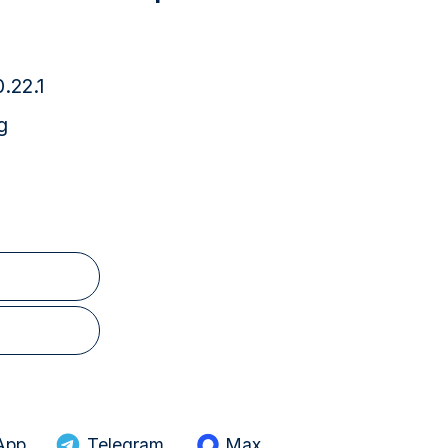
.22.1
g
App
Telegram
Max