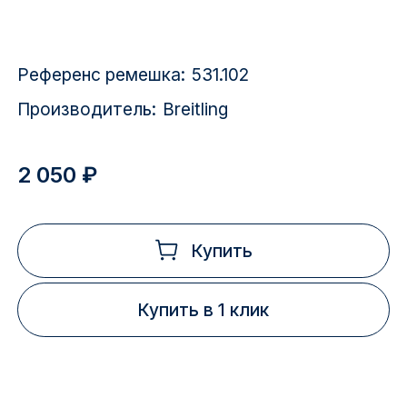
Красноярск
1 Мая
Референс ремешка:
531.102
1 Поселок
Производитель:
Breitling
2717 км
2 050 ₽
2-я Смирновка
3-й Участок
Купить
4-й Участок
Купить в 1 клик
52127 городок