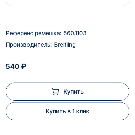
Красноярск
1 Мая
Референс ремешка:
560.1103
1 Поселок
Производитель:
Breitling
2717 км
2-я Смирновка
540 ₽
3-й Участок
4-й Участок
Купить
52127 городок
Купить в 1 клик