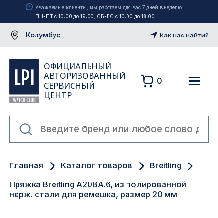
Уважаемые клиенты, мы работаем для вас 7 дней в неделю.
ПН-ПТ с 10:00 до 19:00, СБ-ВС с 10:00 до 18:00.
Колумбус
Как нас найти?
ОФИЦИАЛЬНЫЙ
АВТОРИЗОВАННЫЙ
0
СЕРВИСНЫЙ
ЦЕНТР
Москва
Главная
Каталог товаров
Breitling
Екатеринбург
Пряжка Breitling A20BA.6, из полированной
Санкт-Петербург
нерж. стали для ремешка, размер 20 мм
Новосибирск