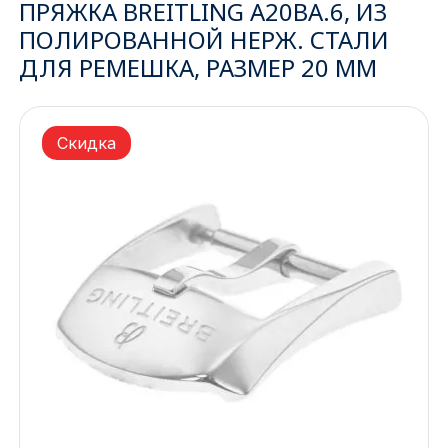
ПРЯЖКА BREITLING A20BA.6, ИЗ
ПОЛИРОВАННОЙ НЕРЖ. СТАЛИ
Ижевск
ДЛЯ РЕМЕШКА, РАЗМЕР 20 ММ
Архангельск
Иркутск
Скидка
Владивосток
Казань
Волгоград
Кемерово
Воронеж
Краснодар