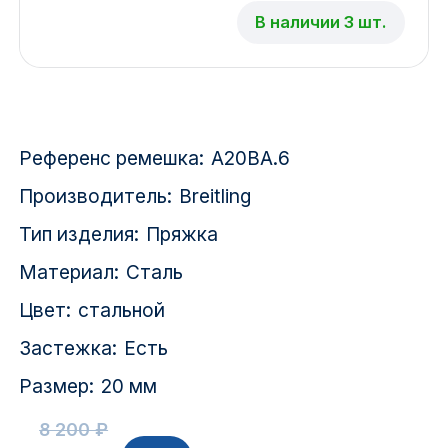
Красноярск
В наличии 3 шт.
1 Мая
1 Поселок
Референс ремешка:
A20BA.6
2717 км
Производитель:
Breitling
2-я Смирновка
Тип изделия:
Пряжка
3-й Участок
Материал:
Сталь
4-й Участок
Цвет:
стальной
Застежка:
Есть
52127 городок
Размер:
20 мм
8 200 ₽