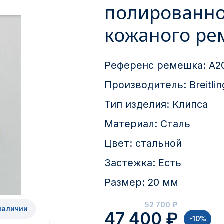
полированно
кожаного ре
Референс ремешка:
A2
Производитель:
Breitlin
Тип изделия:
Клипса
Материал:
Сталь
Цвет:
стальной
Застежка:
Есть
Размер:
20 мм
52 700 ₽
наличии
47 400 ₽
-10%