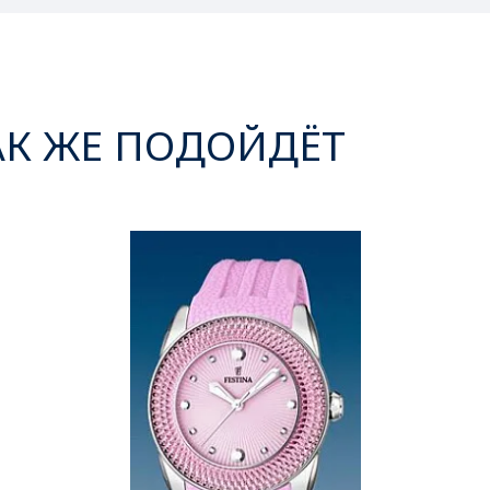
АК ЖЕ ПОДОЙДЁТ
‹
›