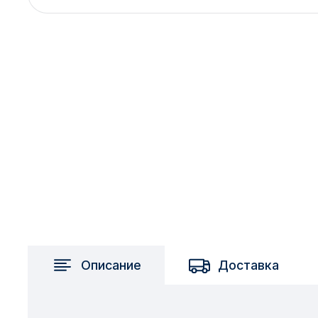
2717 км
2-я Смирновка
3-й Участок
4-й Участок
52127 городок
Описание
Доставка