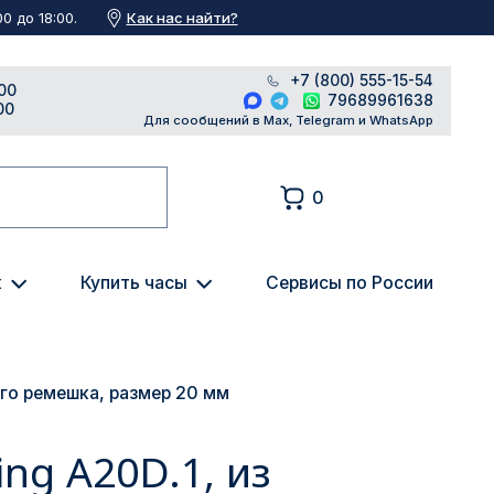
Как нас найти?
0 до 18:00.
+7 (800) 555-15-54
00
79689961638
00
Для сообщений в Max, Telegram и WhatsApp
0
к
Купить часы
Сервисы по России
ного ремешка, размер 20 мм
ing A20D.1, из