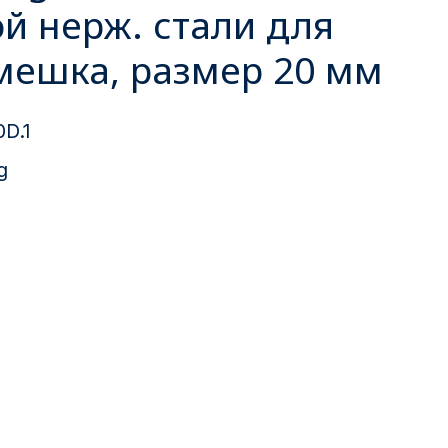
й нерж. стали для
мешка, размер 20 мм
0D.1
g