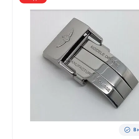
Архангельск
Иркутск
Владивосток
Казань
Волгоград
Кемерово
Воронеж
Краснодар
Красноярск
1 Мая
В 
1 Поселок