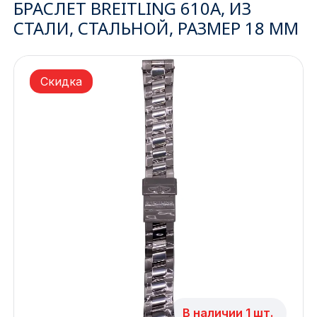
БРАСЛЕТ BREITLING 610A, ИЗ
СТАЛИ, СТАЛЬНОЙ, РАЗМЕР 18 ММ
Ижевск
Архангельск
Скидка
Иркутск
Владивосток
Казань
Волгоград
Кемерово
Воронеж
Краснодар
В наличии 1 шт.