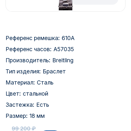
Красноярск
1 Мая
1 Поселок
Референс ремешка:
610A
2717 км
Референс часов:
A57035
Производитель:
Breitling
2-я Смирновка
Тип изделия:
Браслет
3-й Участок
Материал:
Сталь
4-й Участок
Цвет:
стальной
52127 городок
Застежка:
Есть
Размер:
18 мм
99 200 ₽