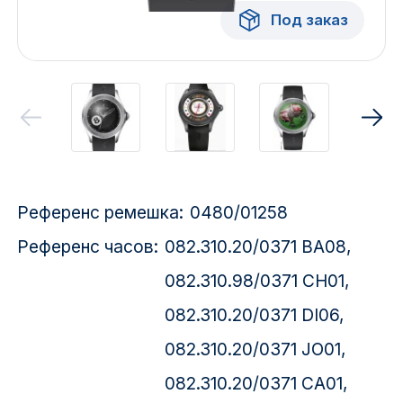
Красноярск
Под заказ
1 Мая
1 Поселок
2717 км
2-я Смирновка
Референс ремешка:
0480/01258
3-й Участок
Референс часов:
082.310.20/0371 BA08,
4-й Участок
082.310.98/0371 CH01,
52127 городок
082.310.20/0371 DI06,
082.310.20/0371 JO01,
082.310.20/0371 CA01,