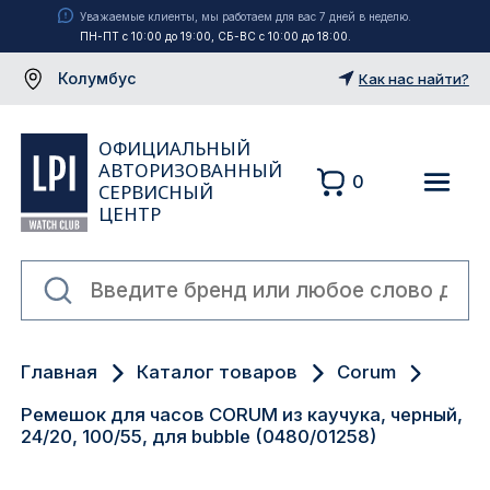
Уважаемые клиенты, мы работаем для вас 7 дней в неделю.
ПН-ПТ с 10:00 до 19:00, СБ-ВС с 10:00 до 18:00.
Колумбус
Как нас найти?
ОФИЦИАЛЬНЫЙ
АВТОРИЗОВАННЫЙ
0
СЕРВИСНЫЙ
ЦЕНТР
Москва
Главная
Каталог товаров
Corum
Екатеринбург
Ремешок для часов CORUM из каучука, черный,
Санкт-Петербург
24/20, 100/55, для bubble (0480/01258)
Новосибирск