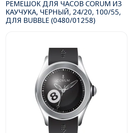
РЕМЕШОК ДЛЯ ЧАСОВ CORUM ИЗ
КАУЧУКА, ЧЕРНЫЙ, 24/20, 100/55,
Ижевск
ДЛЯ BUBBLE (0480/01258)
Архангельск
Иркутск
Владивосток
Казань
Волгоград
Кемерово
Воронеж
Краснодар