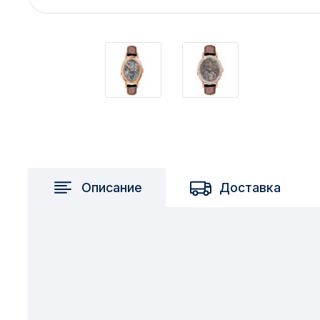
2717 км
2-я Смирновка
3-й Участок
4-й Участок
52127 городок
Описание
Доставка