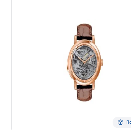
Архангельск
Иркутск
Владивосток
Казань
Волгоград
Кемерово
Воронеж
Краснодар
Красноярск
1 Мая
П
1 Поселок