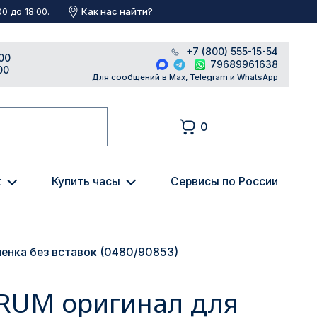
Как нас найти?
0 до 18:00.
+7 (800) 555-15-54
00
79689961638
00
Для сообщений в Max, Telegram и WhatsApp
0
к
Купить часы
Сервисы по России
енка без вставок (0480/90853)
RUM оригинал для