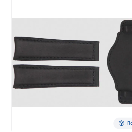
Архангельск
Иркутск
Владивосток
Казань
Волгоград
Кемерово
Воронеж
Краснодар
Красноярск
1 Мая
П
1 Поселок