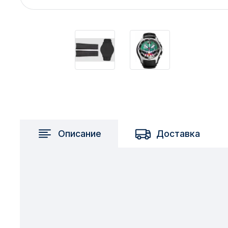
2717 км
2-я Смирновка
3-й Участок
4-й Участок
52127 городок
Описание
Доставка