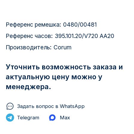
Красноярск
1 Мая
Референс ремешка:
0480/00481
1 Поселок
Референс часов:
395.101.20/V720 AA20
Производитель:
Corum
2717 км
2-я Смирновка
Уточнить возможность заказа и
актуальную цену можно у
3-й Участок
менеджера.
4-й Участок
52127 городок
Задать вопрос в WhatsApp
Telegram
Max