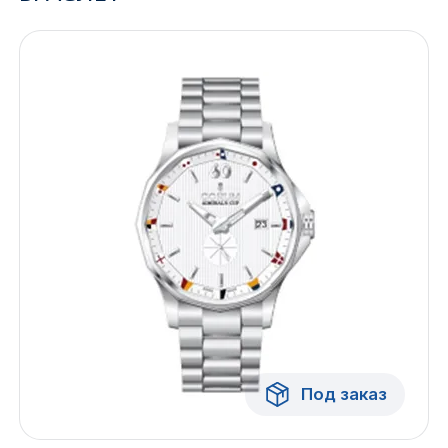
Ижевск
Архангельск
Иркутск
Владивосток
Казань
Волгоград
Кемерово
Воронеж
Под заказ
Краснодар