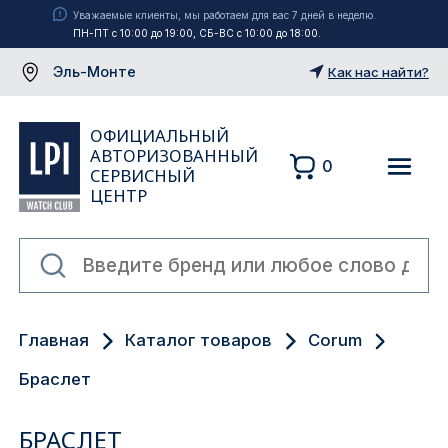
Уважаемые клиенты, мы работаем для вас 7 дней в неделю.
ПН-ПТ с 10:00 до 19:00, СБ-ВС с 10:00 до 18:00.
Эль-Монте
Как нас найти?
ОФИЦИАЛЬНЫЙ
АВТОРИЗОВАННЫЙ
0
СЕРВИСНЫЙ
ЦЕНТР
Москва
Главная
Каталог товаров
Corum
Екатеринбург
Браслет
Санкт-Петербург
БРАСЛЕТ
Новосибирск