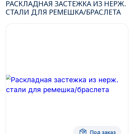
РАСКЛАДНАЯ ЗАСТЕЖКА ИЗ НЕРЖ.
СТАЛИ ДЛЯ РЕМЕШКА/БРАСЛЕТА
Ижевск
Архангельск
Иркутск
Владивосток
Казань
Волгоград
Кемерово
Воронеж
Краснодар
Под заказ