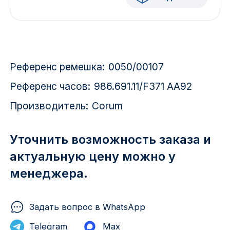
Красноярск
1 Мая
1 Поселок
Референс ремешка:
0050/00107
2717 км
Референс часов:
986.691.11/F371 AA92
Производитель:
Corum
2-я Смирновка
3-й Участок
Уточнить возможность заказа и
актуальную цену можно у
4-й Участок
менеджера.
52127 городок
Задать вопрос в WhatsApp
Telegram
Max