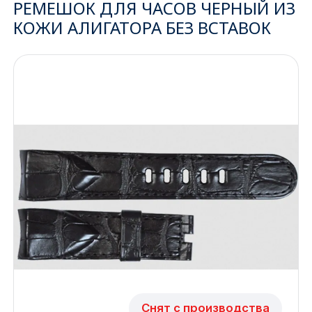
РЕМЕШОК ДЛЯ ЧАСОВ ЧЕРНЫЙ ИЗ
КОЖИ АЛИГАТОРА БЕЗ ВСТАВОК
Ижевск
Архангельск
Иркутск
Владивосток
Казань
Волгоград
Кемерово
Воронеж
Краснодар
Снят с производства