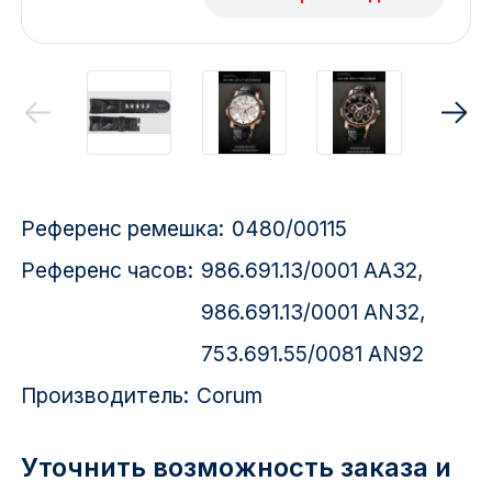
Красноярск
1 Мая
1 Поселок
2717 км
Референс ремешка:
0480/00115
2-я Смирновка
Референс часов:
986.691.13/0001 AA32,
3-й Участок
986.691.13/0001 AN32,
4-й Участок
753.691.55/0081 AN92
52127 городок
Производитель:
Corum
Уточнить возможность заказа и