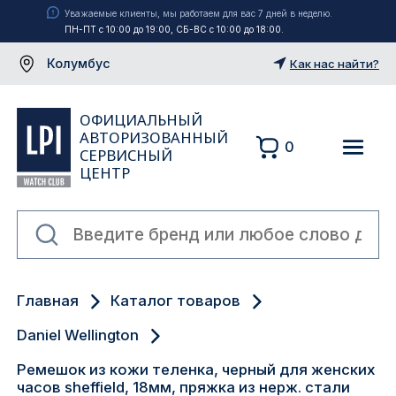
Уважаемые клиенты, мы работаем для вас 7 дней в неделю.
ПН-ПТ с 10:00 до 19:00, СБ-ВС с 10:00 до 18:00.
Колумбус
Как нас найти?
ОФИЦИАЛЬНЫЙ
АВТОРИЗОВАННЫЙ
0
СЕРВИСНЫЙ
ЦЕНТР
Москва
Главная
Каталог товаров
Екатеринбург
Daniel Wellington
Санкт-Петербург
Ремешок из кожи теленка, черный для женских
часов sheffield, 18мм, пряжка из нерж. стали
Новосибирск