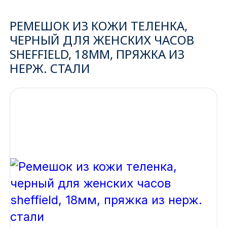
Ижевск
РЕМЕШОК ИЗ КОЖИ ТЕЛЕНКА,
ЧЕРНЫЙ ДЛЯ ЖЕНСКИХ ЧАСОВ
Архангельск
SHEFFIELD, 18ММ, ПРЯЖКА ИЗ
НЕРЖ. СТАЛИ
Иркутск
Владивосток
Казань
Волгоград
Кемерово
Воронеж
Краснодар