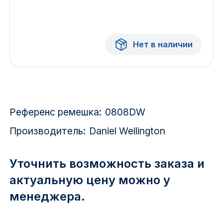
Красноярск
1 Мая
Нет в наличии
1 Поселок
2717 км
2-я Смирновка
Референс ремешка:
0808DW
3-й Участок
Производитель:
Daniel Wellington
4-й Участок
Уточнить возможность заказа и
52127 городок
актуальную цену можно у
менеджера.