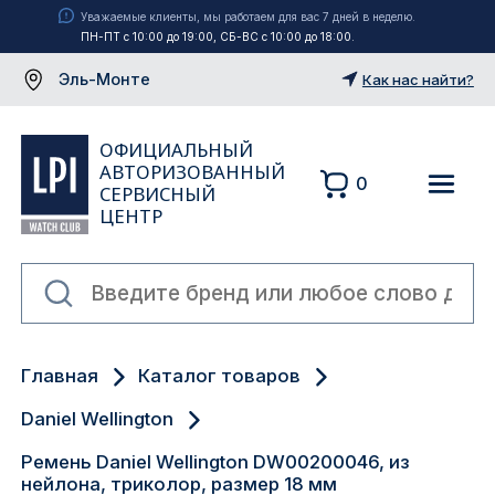
Уважаемые клиенты, мы работаем для вас 7 дней в неделю.
ПН-ПТ с 10:00 до 19:00, СБ-ВС с 10:00 до 18:00.
Эль-Монте
Как нас найти?
ОФИЦИАЛЬНЫЙ
АВТОРИЗОВАННЫЙ
0
СЕРВИСНЫЙ
ЦЕНТР
Москва
Главная
Каталог товаров
Екатеринбург
Daniel Wellington
Санкт-Петербург
Ремень Daniel Wellington DW00200046, из
нейлона, триколор, размер 18 мм
Новосибирск