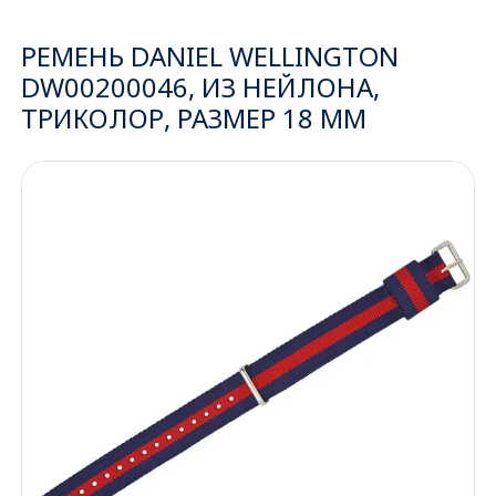
Ижевск
РЕМЕНЬ DANIEL WELLINGTON
DW00200046, ИЗ НЕЙЛОНА,
Архангельск
ТРИКОЛОР, РАЗМЕР 18 ММ
Иркутск
Владивосток
Казань
Волгоград
Кемерово
Воронеж
Краснодар