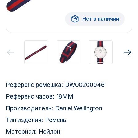
Красноярск
Нет в наличии
1 Мая
1 Поселок
2717 км
2-я Смирновка
3-й Участок
Референс ремешка:
DW00200046
4-й Участок
Референс часов:
18MM
52127 городок
Производитель:
Daniel Wellington
Тип изделия:
Ремень
Материал:
Нейлон