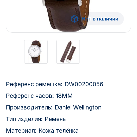
Красноярск
Нет в наличии
1 Мая
1 Поселок
2717 км
2-я Смирновка
3-й Участок
Референс ремешка:
DW00200056
4-й Участок
Референс часов:
18MM
52127 городок
Производитель:
Daniel Wellington
Тип изделия:
Ремень
Материал:
Кожа телёнка