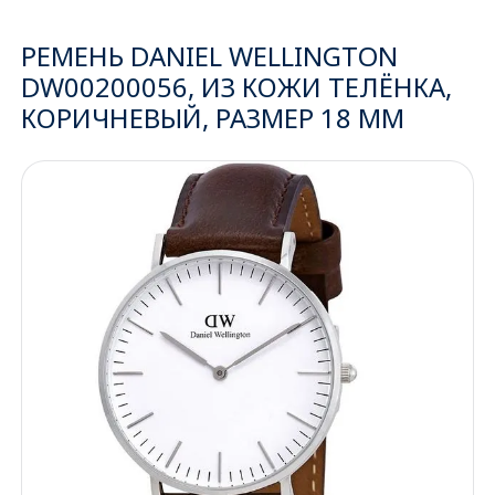
Ижевск
РЕМЕНЬ DANIEL WELLINGTON
DW00200056, ИЗ КОЖИ ТЕЛЁНКА,
Архангельск
КОРИЧНЕВЫЙ, РАЗМЕР 18 ММ
Иркутск
Владивосток
Казань
Волгоград
Кемерово
Воронеж
Краснодар