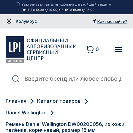
Уважаемые клиенты, мы работаем для вас 7 дней в неделю.
ПН-ПТ с 10:00 до 19:00, СБ-ВС с 10:00 до 18:00.
Колумбус
Как нас найти?
ОФИЦИАЛЬНЫЙ
АВТОРИЗОВАННЫЙ
0
СЕРВИСНЫЙ
ЦЕНТР
Москва
Главная
Каталог товаров
Екатеринбург
Daniel Wellington
Санкт-Петербург
Ремень Daniel Wellington DW00200056, из кожи
телёнка, коричневый, размер 18 мм
Новосибирск