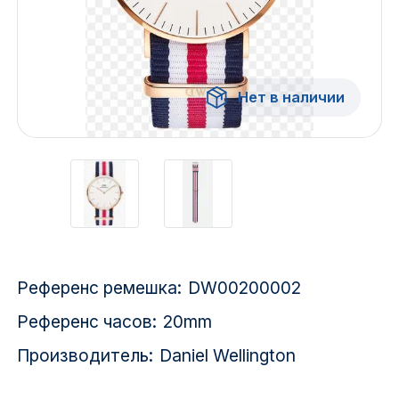
Красноярск
1 Мая
Нет в наличии
1 Поселок
2717 км
2-я Смирновка
3-й Участок
4-й Участок
Референс ремешка:
DW00200002
52127 городок
Референс часов:
20mm
Производитель:
Daniel Wellington