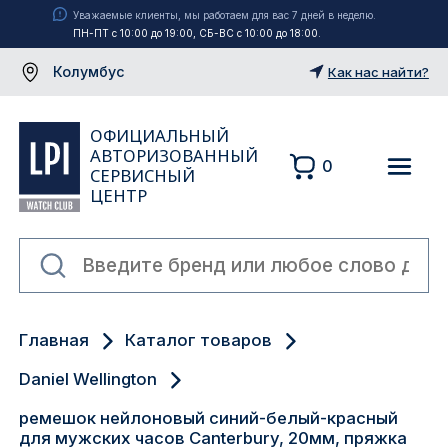
Уважаемые клиенты, мы работаем для вас 7 дней в неделю.
ПН-ПТ с 10:00 до 19:00, СБ-ВС с 10:00 до 18:00.
Колумбус
Как нас найти?
ОФИЦИАЛЬНЫЙ
АВТОРИЗОВАННЫЙ
0
СЕРВИСНЫЙ
ЦЕНТР
Москва
Главная
Каталог товаров
Екатеринбург
Daniel Wellington
Санкт-Петербург
ремешок нейлоновый синий-белый-красный
для мужских часов Canterbury, 20мм, пряжка
Новосибирск