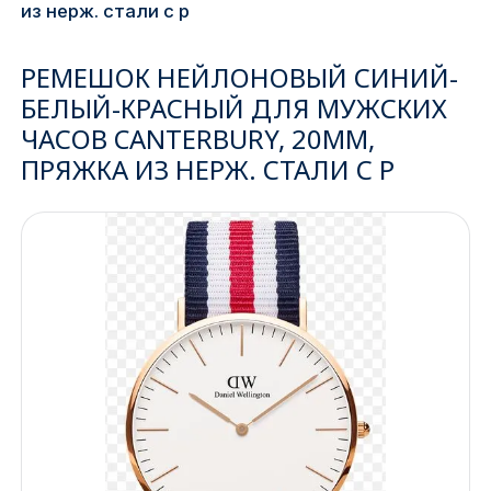
из нерж. стали с р
Ижевск
РЕМЕШОК НЕЙЛОНОВЫЙ СИНИЙ-
Архангельск
БЕЛЫЙ-КРАСНЫЙ ДЛЯ МУЖСКИХ
ЧАСОВ CANTERBURY, 20ММ,
Иркутск
ПРЯЖКА ИЗ НЕРЖ. СТАЛИ С Р
Владивосток
Казань
Волгоград
Кемерово
Воронеж
Краснодар