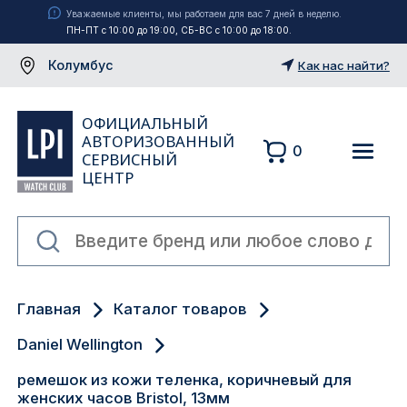
Уважаемые клиенты, мы работаем для вас 7 дней в неделю.
ПН-ПТ с 10:00 до 19:00, СБ-ВС с 10:00 до 18:00.
Колумбус
Как нас найти?
ОФИЦИАЛЬНЫЙ
АВТОРИЗОВАННЫЙ
0
СЕРВИСНЫЙ
ЦЕНТР
Москва
Главная
Каталог товаров
Екатеринбург
Daniel Wellington
Санкт-Петербург
ремешок из кожи теленка, коричневый для
женских часов Bristol, 13мм
Новосибирск