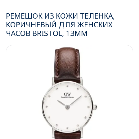
Ижевск
РЕМЕШОК ИЗ КОЖИ ТЕЛЕНКА,
КОРИЧНЕВЫЙ ДЛЯ ЖЕНСКИХ
Архангельск
ЧАСОВ BRISTOL, 13ММ
Иркутск
Владивосток
Казань
Волгоград
Кемерово
Воронеж
Краснодар