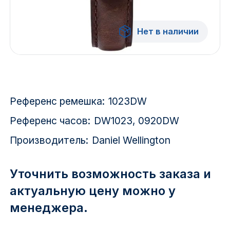
Красноярск
Нет в наличии
1 Мая
1 Поселок
2717 км
Референс ремешка:
1023DW
2-я Смирновка
Референс часов:
DW1023, 0920DW
3-й Участок
Производитель:
Daniel Wellington
4-й Участок
Уточнить возможность заказа и
52127 городок
актуальную цену можно у
менеджера.