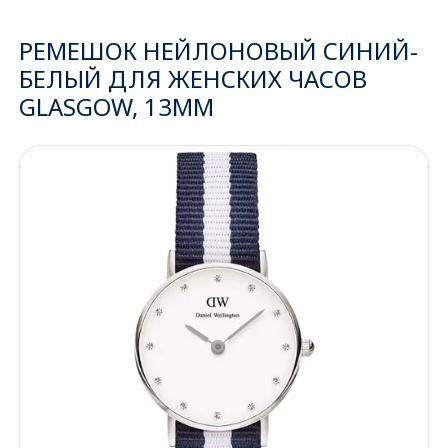
Ижевск
РЕМЕШОК НЕЙЛОНОВЫЙ СИНИЙ-
БЕЛЫЙ ДЛЯ ЖЕНСКИХ ЧАСОВ
Архангельск
GLASGOW, 13ММ
Иркутск
Владивосток
Казань
Волгоград
Кемерово
Воронеж
Краснодар