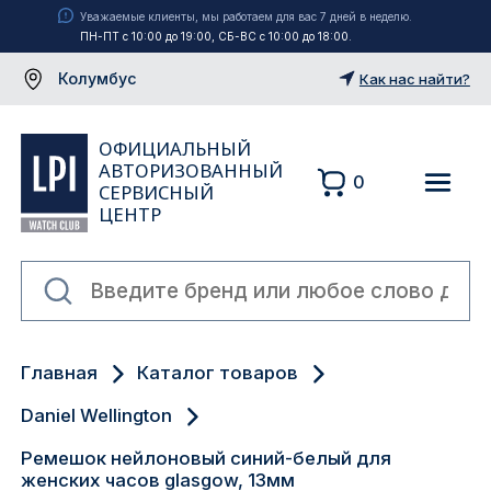
Уважаемые клиенты, мы работаем для вас 7 дней в неделю.
ПН-ПТ с 10:00 до 19:00, СБ-ВС с 10:00 до 18:00.
Колумбус
Как нас найти?
ОФИЦИАЛЬНЫЙ
АВТОРИЗОВАННЫЙ
0
СЕРВИСНЫЙ
ЦЕНТР
Москва
Главная
Каталог товаров
Екатеринбург
Daniel Wellington
Санкт-Петербург
Ремешок нейлоновый синий-белый для
женских часов glasgow, 13мм
Новосибирск