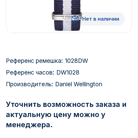
Красноярск
Нет в наличии
1 Мая
1 Поселок
2717 км
Референс ремешка:
1028DW
2-я Смирновка
Референс часов:
DW1028
3-й Участок
Производитель:
Daniel Wellington
4-й Участок
Уточнить возможность заказа и
52127 городок
актуальную цену можно у
менеджера.