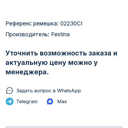
Красноярск
1 Мая
Референс ремешка:
02230CI
1 Поселок
Производитель:
Festina
2717 км
Уточнить возможность заказа и
2-я Смирновка
актуальную цену можно у
менеджера.
3-й Участок
4-й Участок
Задать вопрос в WhatsApp
52127 городок
Telegram
Max