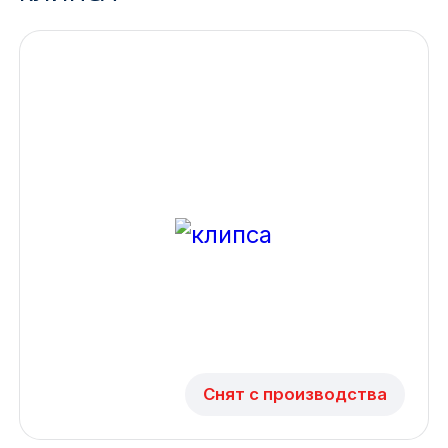
Ижевск
Архангельск
Иркутск
Владивосток
Казань
Волгоград
Кемерово
Воронеж
Снят с производства
Краснодар