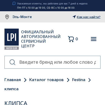
Уважаемые клиенты, мы работаем для вас 7 дней в неделю.
ПН-ПТ с 10:00 до 19:00, СБ-ВС с 10:00 до 18:00.
Эль-Монте
Как нас найти?
ОФИЦИАЛЬНЫЙ
АВТОРИЗОВАННЫЙ
0
СЕРВИСНЫЙ
ЦЕНТР
Москва
Главная
Каталог товаров
Festina
Екатеринбург
клипса
Санкт-Петербург
КЛИПСА
Новосибирск