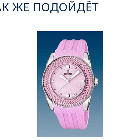
АК ЖЕ ПОДОЙДЁТ
‹
›