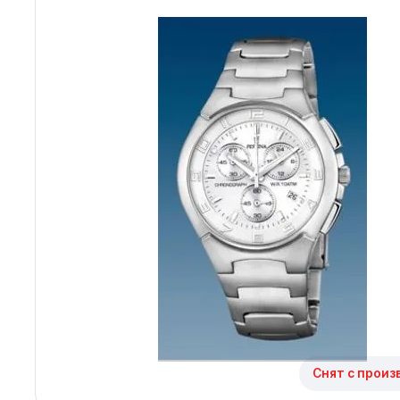
Архангельск
Иркутск
Владивосток
Казань
Волгоград
Кемерово
Воронеж
Краснодар
Красноярск
1 Мая
Снят с произ
1 Поселок