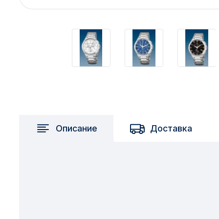
2717 км
2-я Смирновка
3-й Участок
4-й Участок
52127 городок
Описание
Доставка