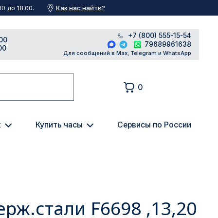
Как нас найти?
0 до 18:00.
+7 (800) 555-15-54
00
79689961638
00
Для сообщений в Max, Telegram и WhatsApp
0
к
Купить часы
Сервисы по России
ерж.стали F6698 ,13,20