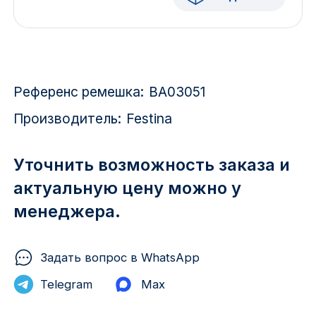
Красноярск
1 Мая
1 Поселок
Референс ремешка:
BA03051
2717 км
Производитель:
Festina
2-я Смирновка
Уточнить возможность заказа и
3-й Участок
актуальную цену можно у
менеджера.
4-й Участок
52127 городок
Задать вопрос в WhatsApp
Telegram
Max