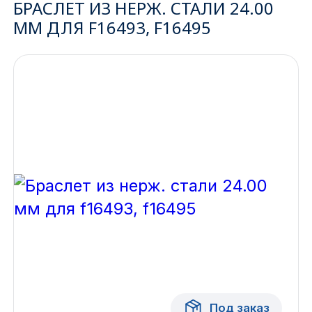
БРАСЛЕТ ИЗ НЕРЖ. СТАЛИ 24.00
ММ ДЛЯ F16493, F16495
Ижевск
Архангельск
Иркутск
Владивосток
Казань
Волгоград
Кемерово
Воронеж
Краснодар
Под заказ