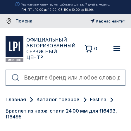
Уважаемые клиенты, мы работаем для вас 7 дней в неделю.
ПН-ПТ с 10:00 до 19:00, СБ-ВС с 10:00 до 18:00.
Помона
Как нас найти?
ОФИЦИАЛЬНЫЙ
АВТОРИЗОВАННЫЙ
0
СЕРВИСНЫЙ
ЦЕНТР
Москва
Главная
Каталог товаров
Festina
Екатеринбург
Браслет из нерж. стали 24.00 мм для f16493,
Санкт-Петербург
f16495
Новосибирск