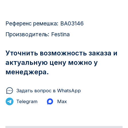
Красноярск
1 Мая
Референс ремешка:
BA03146
1 Поселок
Производитель:
Festina
2717 км
Уточнить возможность заказа и
2-я Смирновка
актуальную цену можно у
менеджера.
3-й Участок
4-й Участок
Задать вопрос в WhatsApp
52127 городок
Telegram
Max