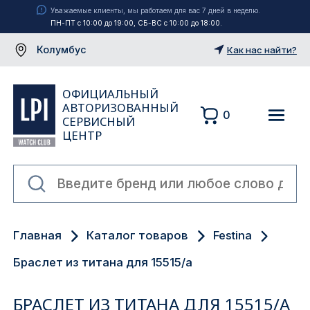
Уважаемые клиенты, мы работаем для вас 7 дней в неделю.
ПН-ПТ с 10:00 до 19:00, СБ-ВС с 10:00 до 18:00.
Колумбус
Как нас найти?
ОФИЦИАЛЬНЫЙ
АВТОРИЗОВАННЫЙ
0
СЕРВИСНЫЙ
ЦЕНТР
Москва
Главная
Каталог товаров
Festina
Екатеринбург
Браслет из титана для 15515/a
Санкт-Петербург
БРАСЛЕТ ИЗ ТИТАНА ДЛЯ 15515/A
Новосибирск