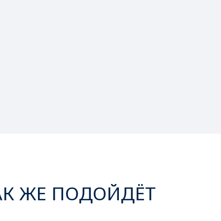
АК ЖЕ ПОДОЙДЁТ
‹
›