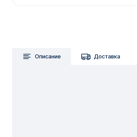
2717 км
2-я Смирновка
3-й Участок
4-й Участок
52127 городок
Описание
Доставка