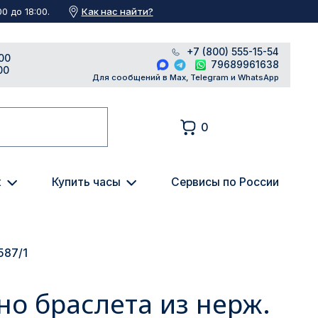
Как нас найти?
0 до 18:00.
+7 (800) 555-15-54
00
79689961638
00
Для сообщений в Max, Telegram и WhatsApp
0
к
Купить часы
Сервисы по России
587/1
но браслета из нерж.