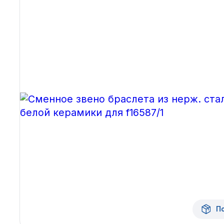
Архангельск
Иркутск
Владивосток
Казань
Волгоград
Кемерово
Воронеж
Краснодар
Красноярск
1 Мая
П
1 Поселок