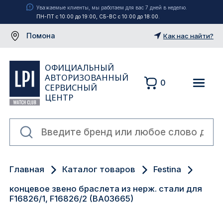
Уважаемые клиенты, мы работаем для вас 7 дней в неделю.
ПН-ПТ с 10:00 до 19:00, СБ-ВС с 10:00 до 18:00.
Помона
Как нас найти?
ОФИЦИАЛЬНЫЙ
АВТОРИЗОВАННЫЙ
0
СЕРВИСНЫЙ
ЦЕНТР
Москва
Главная
Каталог товаров
Festina
Екатеринбург
концевое звено браслета из нерж. стали для
Санкт-Петербург
F16826/1, F16826/2 (BA03665)
Новосибирск