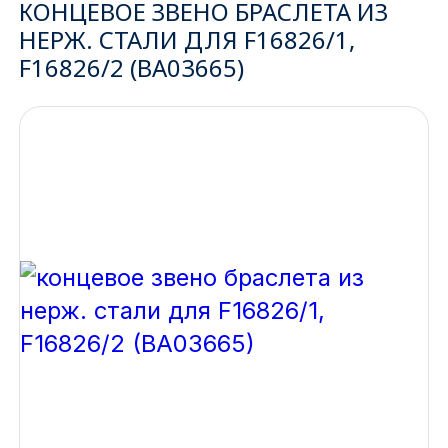
КОНЦЕВОЕ ЗВЕНО БРАСЛЕТА ИЗ
НЕРЖ. СТАЛИ ДЛЯ F16826/1,
Ижевск
F16826/2 (BA03665)
Архангельск
Иркутск
Владивосток
Казань
Волгоград
Кемерово
Воронеж
Краснодар