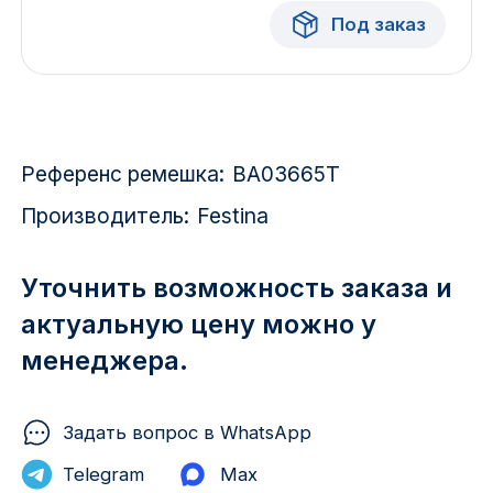
Красноярск
Под заказ
1 Мая
1 Поселок
Референс ремешка:
BA03665T
2717 км
Производитель:
Festina
2-я Смирновка
3-й Участок
Уточнить возможность заказа и
актуальную цену можно у
4-й Участок
менеджера.
52127 городок
Задать вопрос в WhatsApp
Telegram
Max