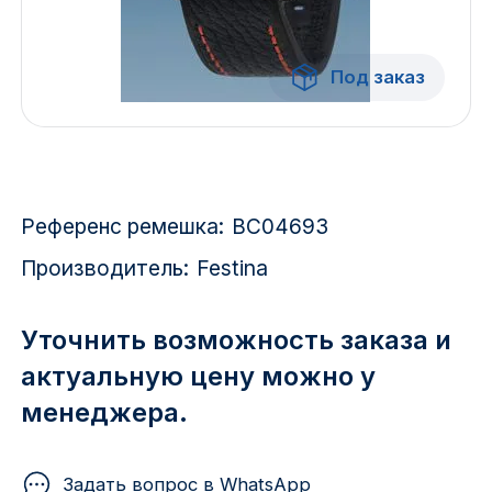
Красноярск
1 Мая
Под заказ
1 Поселок
2717 км
Референс ремешка:
BC04693
2-я Смирновка
Производитель:
Festina
3-й Участок
4-й Участок
Уточнить возможность заказа и
актуальную цену можно у
52127 городок
менеджера.
Задать вопрос в WhatsApp