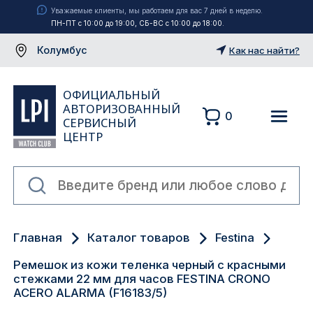
Уважаемые клиенты, мы работаем для вас 7 дней в неделю.
ПН-ПТ с 10:00 до 19:00, СБ-ВС с 10:00 до 18:00.
Колумбус
Как нас найти?
ОФИЦИАЛЬНЫЙ
АВТОРИЗОВАННЫЙ
0
СЕРВИСНЫЙ
ЦЕНТР
Москва
Главная
Каталог товаров
Festina
Екатеринбург
Ремешок из кожи теленка черный с красными
Санкт-Петербург
стежками 22 мм для часов FESTINA CRONO
ACERO ALARMA (F16183/5)
Новосибирск