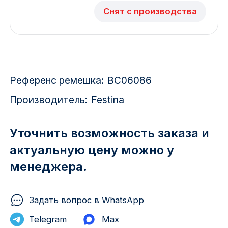
Красноярск
Снят с производства
1 Мая
1 Поселок
Референс ремешка:
BC06086
2717 км
Производитель:
Festina
2-я Смирновка
3-й Участок
Уточнить возможность заказа и
актуальную цену можно у
4-й Участок
менеджера.
52127 городок
Задать вопрос в WhatsApp
Telegram
Max