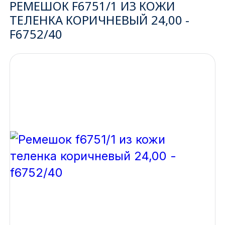
РЕМЕШОК F6751/1 ИЗ КОЖИ
ТЕЛЕНКА КОРИЧНЕВЫЙ 24,00 -
Ижевск
F6752/40
Архангельск
Иркутск
Владивосток
Казань
Волгоград
Кемерово
Воронеж
Краснодар