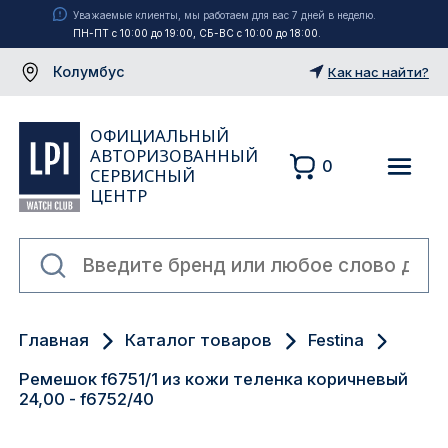
Уважаемые клиенты, мы работаем для вас 7 дней в неделю.
ПН-ПТ с 10:00 до 19:00, СБ-ВС с 10:00 до 18:00.
Колумбус
Как нас найти?
ОФИЦИАЛЬНЫЙ
АВТОРИЗОВАННЫЙ
0
СЕРВИСНЫЙ
ЦЕНТР
Москва
Главная
Каталог товаров
Festina
Екатеринбург
Ремешок f6751/1 из кожи теленка коричневый
Санкт-Петербург
24,00 - f6752/40
Новосибирск