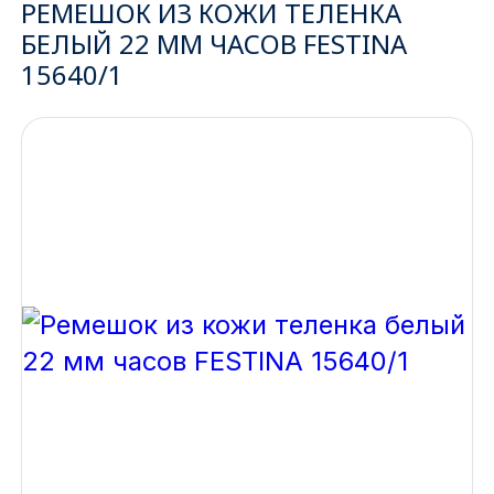
РЕМЕШОК ИЗ КОЖИ ТЕЛЕНКА
БЕЛЫЙ 22 ММ ЧАСОВ FESTINA
Ижевск
15640/1
Архангельск
Иркутск
Владивосток
Казань
Волгоград
Кемерово
Воронеж
Краснодар