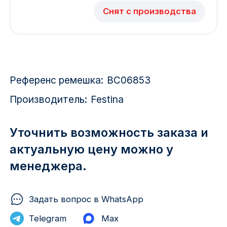
Красноярск
Снят с производства
1 Мая
1 Поселок
Референс ремешка:
BC06853
2717 км
Производитель:
Festina
2-я Смирновка
3-й Участок
Уточнить возможность заказа и
актуальную цену можно у
4-й Участок
менеджера.
52127 городок
Задать вопрос в WhatsApp
Telegram
Max