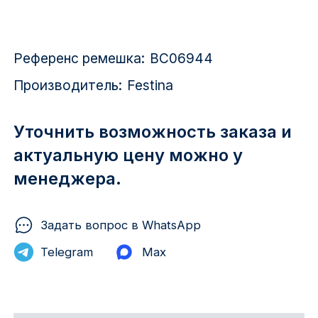
Красноярск
1 Мая
Референс ремешка:
BC06944
1 Поселок
Производитель:
Festina
2717 км
Уточнить возможность заказа и
2-я Смирновка
актуальную цену можно у
менеджера.
3-й Участок
4-й Участок
Задать вопрос в WhatsApp
52127 городок
Telegram
Max