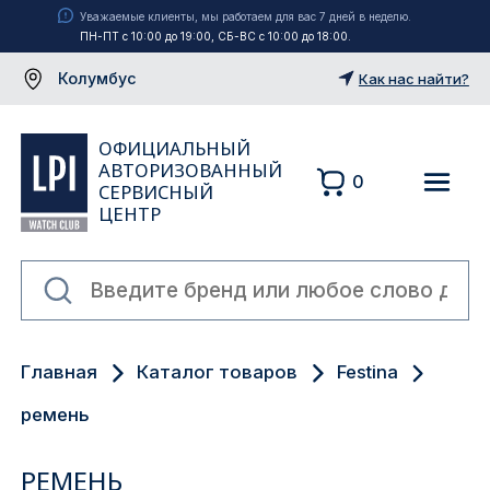
Уважаемые клиенты, мы работаем для вас 7 дней в неделю.
ПН-ПТ с 10:00 до 19:00, СБ-ВС с 10:00 до 18:00.
Колумбус
Как нас найти?
ОФИЦИАЛЬНЫЙ
АВТОРИЗОВАННЫЙ
0
СЕРВИСНЫЙ
ЦЕНТР
Москва
Главная
Каталог товаров
Festina
Екатеринбург
ремень
Санкт-Петербург
РЕМЕНЬ
Новосибирск