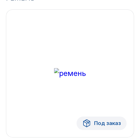
Ижевск
Архангельск
Иркутск
Владивосток
Казань
Волгоград
Кемерово
Воронеж
Под заказ
Краснодар