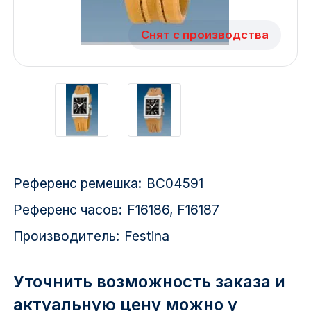
Красноярск
Снят с производства
1 Мая
1 Поселок
2717 км
2-я Смирновка
3-й Участок
Референс ремешка:
BC04591
Референс часов:
F16186, F16187
4-й Участок
Производитель:
Festina
52127 городок
Уточнить возможность заказа и
актуальную цену можно у