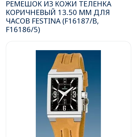
РЕМЕШОК ИЗ КОЖИ ТЕЛЕНКА
КОРИЧНЕВЫЙ 13.50 ММ ДЛЯ
Ижевск
ЧАСОВ FESTINA (F16187/B,
F16186/5)
Архангельск
Иркутск
Владивосток
Казань
Волгоград
Кемерово
Воронеж
Краснодар