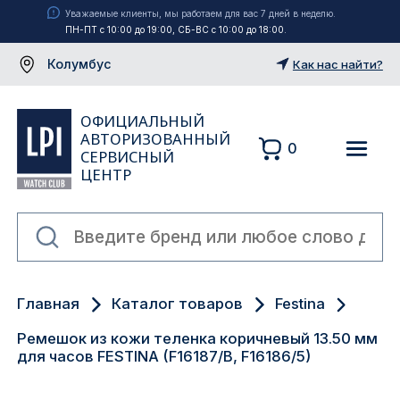
Уважаемые клиенты, мы работаем для вас 7 дней в неделю.
ПН-ПТ с 10:00 до 19:00, СБ-ВС с 10:00 до 18:00.
Колумбус
Как нас найти?
ОФИЦИАЛЬНЫЙ
АВТОРИЗОВАННЫЙ
0
СЕРВИСНЫЙ
ЦЕНТР
Москва
Главная
Каталог товаров
Festina
Екатеринбург
Ремешок из кожи теленка коричневый 13.50 мм
Санкт-Петербург
для часов FESTINA (F16187/B, F16186/5)
Новосибирск