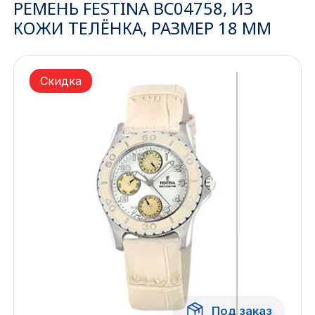
РЕМЕНЬ FESTINA BC04758, ИЗ
КОЖИ ТЕЛЁНКА, РАЗМЕР 18 ММ
Ижевск
Архангельск
Скидка
Иркутск
Владивосток
Казань
Волгоград
Кемерово
Воронеж
Краснодар
Под заказ