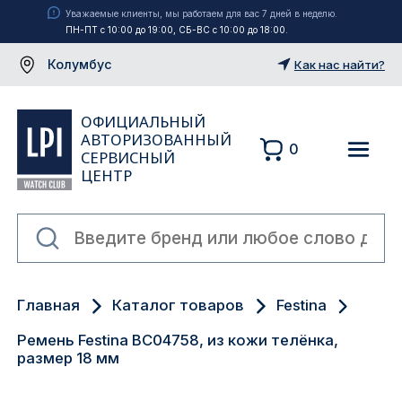
Уважаемые клиенты, мы работаем для вас 7 дней в неделю.
ПН-ПТ с 10:00 до 19:00, СБ-ВС с 10:00 до 18:00.
Колумбус
Как нас найти?
ОФИЦИАЛЬНЫЙ
АВТОРИЗОВАННЫЙ
0
СЕРВИСНЫЙ
ЦЕНТР
Москва
Главная
Каталог товаров
Festina
Екатеринбург
Ремень Festina BC04758, из кожи телёнка,
Санкт-Петербург
размер 18 мм
Новосибирск