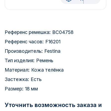
Красноярск
1 Мая
1 Поселок
Референс ремешка:
BC04758
2717 км
Референс часов:
F16201
Производитель:
Festina
2-я Смирновка
Тип изделия:
Ремень
3-й Участок
Материал:
Кожа телёнка
4-й Участок
Застежка:
Есть
52127 городок
Размер:
18 мм
Уточнить возможность заказа и