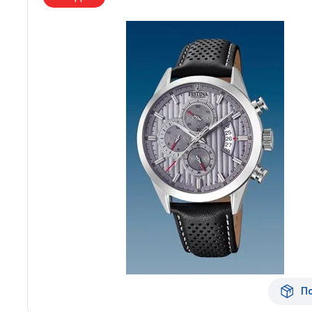
Архангельск
Иркутск
Владивосток
Казань
Волгоград
Кемерово
Воронеж
Краснодар
Красноярск
1 Мая
П
1 Поселок