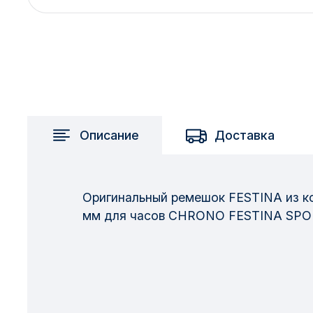
2717 км
2-я Смирновка
3-й Участок
4-й Участок
52127 городок
Описание
Доставка
Оригинальный ремешок FESTINA из ко
мм для часов CHRONO FESTINA SPOR