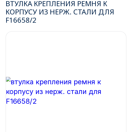
ВТУЛКА КРЕПЛЕНИЯ РЕМНЯ К
КОРПУСУ ИЗ НЕРЖ. СТАЛИ ДЛЯ
Ижевск
F16658/2
Архангельск
Иркутск
Владивосток
Казань
Волгоград
Кемерово
Воронеж
Краснодар