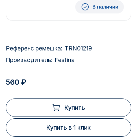
Красноярск
В наличии
1 Мая
1 Поселок
Референс ремешка:
TRN01219
2717 км
Производитель:
Festina
2-я Смирновка
3-й Участок
560 ₽
4-й Участок
52127 городок
Купить
Купить в 1 клик