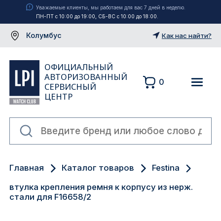
Уважаемые клиенты, мы работаем для вас 7 дней в неделю.
ПН-ПТ с 10:00 до 19:00, СБ-ВС с 10:00 до 18:00.
Колумбус
Как нас найти?
ОФИЦИАЛЬНЫЙ
АВТОРИЗОВАННЫЙ
0
СЕРВИСНЫЙ
ЦЕНТР
Москва
Главная
Каталог товаров
Festina
Екатеринбург
втулка крепления ремня к корпусу из нерж.
Санкт-Петербург
стали для F16658/2
Новосибирск