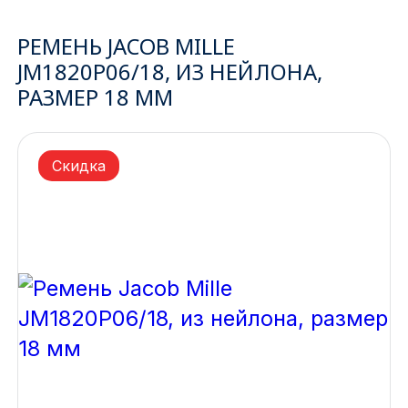
Ижевск
РЕМЕНЬ JACOB MILLE
JM1820P06/18, ИЗ НЕЙЛОНА,
Архангельск
РАЗМЕР 18 ММ
Иркутск
Скидка
Владивосток
Казань
Волгоград
Кемерово
Воронеж
Краснодар