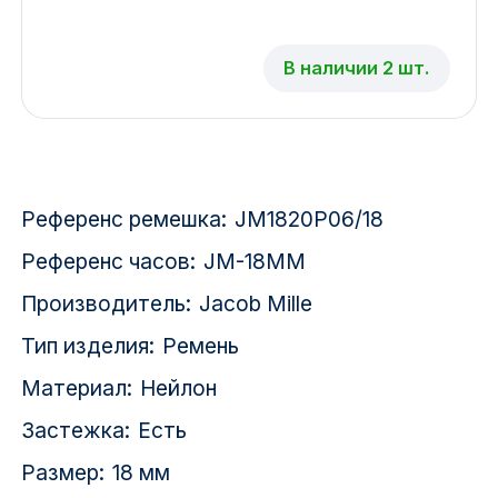
Красноярск
В наличии 2 шт.
1 Мая
1 Поселок
2717 км
Референс ремешка:
JM1820P06/18
2-я Смирновка
Референс часов:
JM-18MM
3-й Участок
Производитель:
Jacob Mille
4-й Участок
Тип изделия:
Ремень
Материал:
Нейлон
52127 городок
Застежка:
Есть
Размер:
18 мм