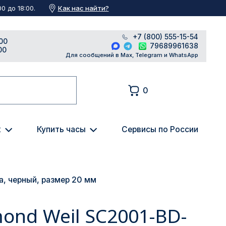
Как нас найти?
0 до 18:00.
+7 (800) 555-15-54
00
79689961638
00
Для сообщений в Max, Telegram и WhatsApp
0
к
Купить часы
Сервисы по России
а, черный, размер 20 мм
ond Weil SC2001-BD-