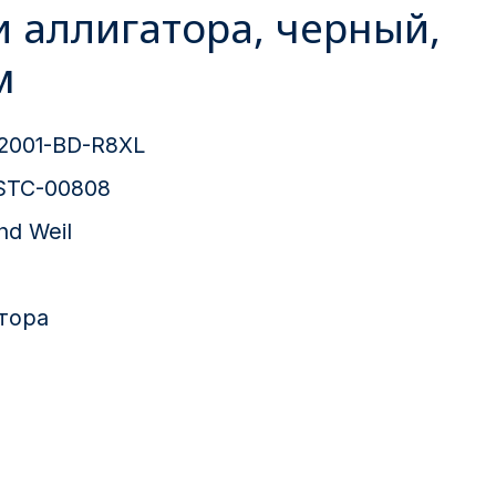
и аллигатора, черный,
м
2001-BD-R8XL
STC-00808
d Weil
тора