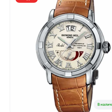
Архангельск
Иркутск
Владивосток
Казань
Волгоград
Кемерово
Воронеж
Краснодар
Красноярск
1 Мая
В налич
1 Поселок