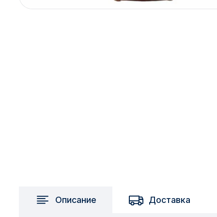
2717 км
2-я Смирновка
3-й Участок
4-й Участок
52127 городок
Описание
Доставка