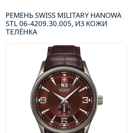
Ижевск
РЕМЕНЬ SWISS MILITARY HANOWA
STL 06-4209.30.005, ИЗ КОЖИ
Архангельск
ТЕЛЁНКА
Иркутск
Владивосток
Казань
Волгоград
Кемерово
Воронеж
Краснодар