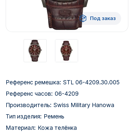
Красноярск
Под заказ
1 Мая
1 Поселок
2717 км
2-я Смирновка
3-й Участок
Референс ремешка:
STL 06-4209.30.005
4-й Участок
Референс часов:
06-4209
52127 городок
Производитель:
Swiss Military Hanowa
Тип изделия:
Ремень
Материал:
Кожа телёнка