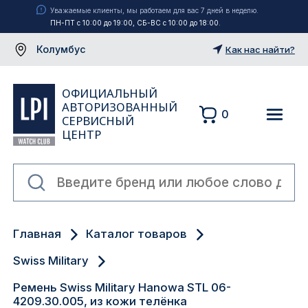
Уважаемые клиенты, мы работаем для вас 7 дней в неделю.
ПН-ПТ с 10:00 до 19:00, СБ-ВС с 10:00 до 18:00.
Колумбус
Как нас найти?
ОФИЦИАЛЬНЫЙ
АВТОРИЗОВАННЫЙ
0
СЕРВИСНЫЙ
ЦЕНТР
Москва
Главная
Каталог товаров
Екатеринбург
Swiss Military
Санкт-Петербург
Ремень Swiss Military Hanowa STL 06-
4209.30.005, из кожи телёнка
Новосибирск