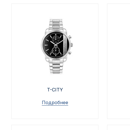
2717 км
2-я Смирновка
3-й Участок
4-й Участок
52127 городок
T-CITY
Подробнее